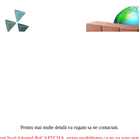
Pentru mai multe detalii va rugam sa ne contactati.
nguri Ip-ul folosind ReCAPTCHA, exista posibilitatea ca nu va vom putea 